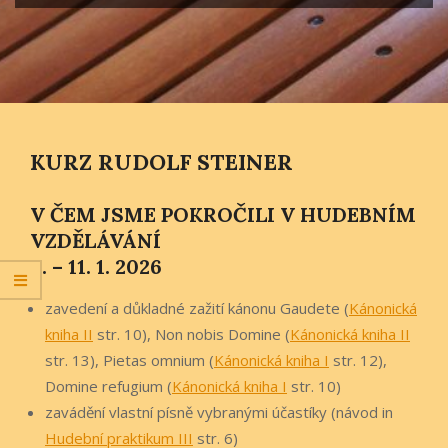
KURZ RUDOLF STEINER
V ČEM JSME POKROČILI V HUDEBNÍM
VZDĚLÁVÁNÍ
9. – 11. 1. 2026
zavedení a důkladné zažití kánonu Gaudete (
Kánonická
kniha II
str. 10), Non nobis Domine (
Kánonická kniha II
str. 13), Pietas omnium (
Kánonická kniha I
str. 12),
Domine refugium (
Kánonická kniha I
str. 10)
zavádění vlastní písně vybranými účastíky (návod in
Hudební praktikum III
str. 6)