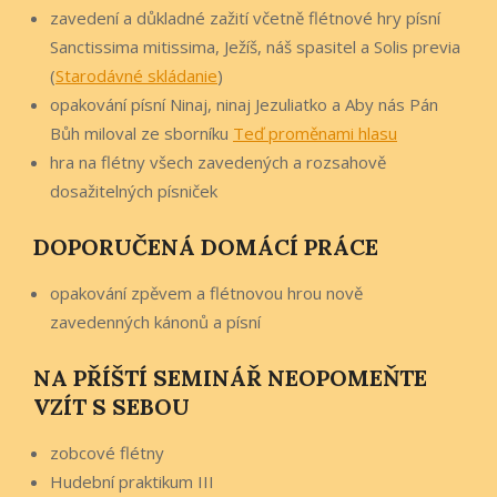
zavedení a důkladné zažití včetně flétnové hry písní
Sanctissima mitissima, Ježíš, náš spasitel a Solis previa
(
Starodávné skládanie
)
opakování písní Ninaj, ninaj Jezuliatko a Aby nás Pán
Bůh miloval ze sborníku
Teď proměnami hlasu
hra na flétny všech zavedených a rozsahově
dosažitelných písniček
DOPORUČENÁ DOMÁCÍ PRÁCE
opakování zpěvem a flétnovou hrou nově
zavedenných kánonů a písní
NA PŘÍŠTÍ SEMINÁŘ NEOPOMEŇTE
VZÍT S SEBOU
zobcové flétny
Hudební praktikum III