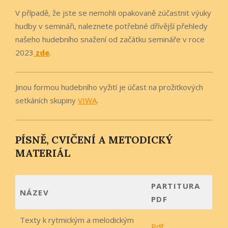
V případě, že jste se nemohli opakovaně zúčastnit výuky
hudby v semináři, naleznete potřebné dřívější přehledy
našeho hudebního snažení od začátku semináře v roce
2023
zde
.
Jinou formou hudebního vyžití je účast na prožitkových
setkáních skupiny
VIWA
.
PÍSNĚ, CVIČENÍ A METODICKÝ
MATERIÁL
PARTITURA
NÁZEV
PDF
Texty k rytmickým a melodickým
Pdf