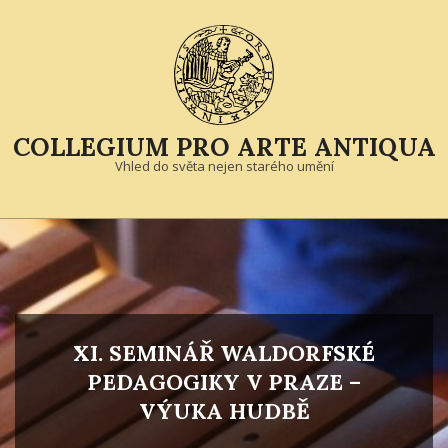
Skip
to
content
COLLEGIUM PRO ARTE ANTIQUA
Vhled do světa nejen starého umění
Primary
Navigation
Menu
XI. SEMINÁŘ WALDORFSKÉ
PEDAGOGIKY V PRAZE –
VÝUKA HUDBĚ