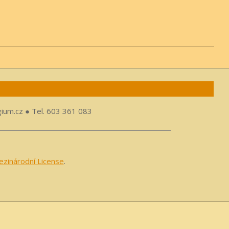
gium.cz ● Tel. 603 361 083
zinárodní License
.