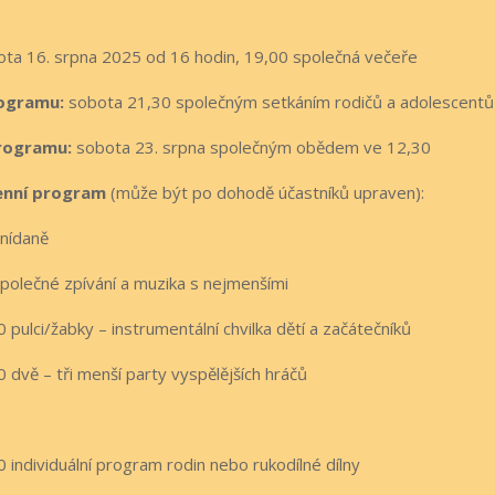
ta 16. srpna 2025 od 16 hodin, 19,00 společná večeře
ogramu:
sobota 21,30 společným setkáním rodičů a adolescentů
rogramu:
sobota 23. srpna společným obědem ve 12,30
nní program
(může být po dohodě účastníků upraven):
snídaně
společné zpívání a muzika s nejmenšími
 pulci/žabky – instrumentální chvilka dětí a začátečníků
 dvě – tři menší party vyspělějších hráčů
 individuální program rodin nebo rukodílné dílny