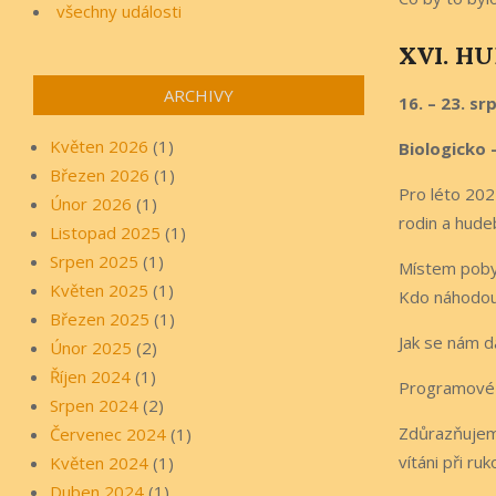
všechny události
XVI. H
ARCHIVY
16. – 23. sr
Květen 2026
(1)
Biologicko 
Březen 2026
(1)
Pro léto 202
Únor 2026
(1)
rodin a hude
Listopad 2025
(1)
Srpen 2025
(1)
Místem pobyt
Květen 2025
(1)
Kdo náhodou
Březen 2025
(1)
Jak se nám d
Únor 2025
(2)
Říjen 2024
(1)
Programové d
Srpen 2024
(2)
Zdůrazňujeme
Červenec 2024
(1)
vítáni při ru
Květen 2024
(1)
Duben 2024
(1)