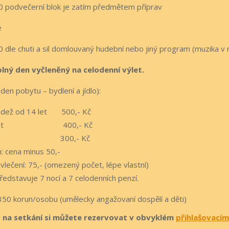
0 podvečerní blok je zatím předmětem příprav
e
0 dle chuti a sil domlouvaný hudební nebo jiný program (muzika v 
olný den vyčleněný na celodenní výlet.
den pobytu – bydlení a jídlo):
ládež od 14 let 500,- Kč
– 13 let 400,- Kč
– 6 let 300,- Kč
n: cena minus 50,-
lečení: 75,- (omezený počet, lépe vlastní)
ředstavuje 7 nocí a 7 celodenních penzí.
50 korun/osobu (umělecky angažovaní dospělí a děti)
 na setkání si můžete rezervovat v obvyklém
přihlašovacím