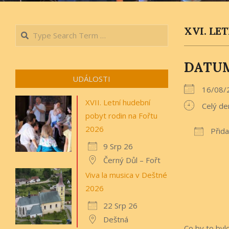
Search
XVI. LE
DATU
UDÁLOSTI
16/08/
XVII. Letní hudební
Celý de
pobyt rodin na Fořtu
2026
Přida
9 Srp 26
Downlo
Černý Důl – Fořt
Viva la musica v Deštné
2026
22 Srp 26
Deštná
Co by to byl