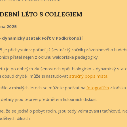
UDEBNÍ LÉTO S COLLEGIEM
pna 2025
– dynamický statek Fořt v Podkrkonoší
5 je přichystán v pořadí již šestnáctý ročník prázdninového hudebn
bních přátel nejen z okruhu waldorfské pedagogiky.
u je po dobrých zkušenostech opět biologicko – dynamický stat
 dosud chyběl, může si nastudovat
stručný popis místa.
ařilo v minulých letech se můžete podívat na
fotografiích
z loňska 
etaily jsou teprve předmětem kuloárních diskusí.
, že se jedná o pobyt rodin, jsou tedy velmi zváni i tatínkové. 
kodělných dílnách.