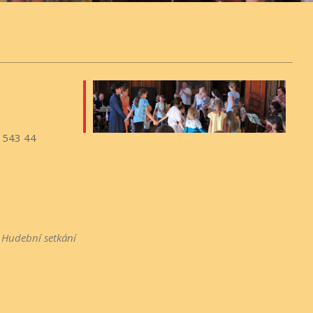
, 543 44
iCalendar
Office 365
,
Hudební setkání