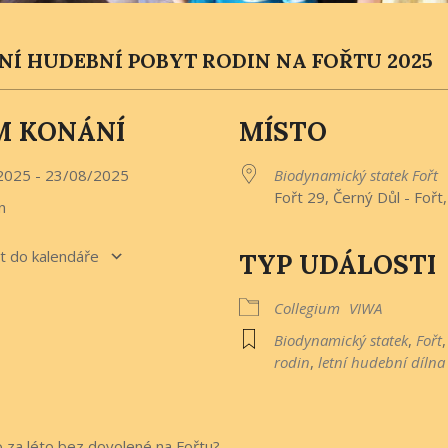
TNÍ HUDEBNÍ POBYT RODIN NA FOŘTU 2025
M KONÁNÍ
MÍSTO
2025 - 23/08/2025
Biodynamický statek Fořt
Fořt 29, Černý Důl - Fořt
n
t do kalendáře
TYP UDÁLOSTI
ad ICS
Google Calendar
Collegium
VIWA
Biodynamický statek
,
Fořt
rodin
,
letní hudební dílna
o za léto bez dovolené na Fořtu?