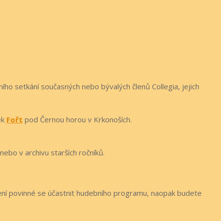
ího setkání současných nebo bývalých členů Collegia, jejich
ek
Fořt
pod Černou horou v Krkonoších.
nebo v archivu starších ročníků.
Není povinné se účastnit hudebního programu, naopak budete