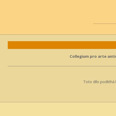
2025-
08-
16
Collegium pro arte antiq
Toto dílo podléhá 