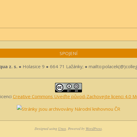
SPOJENÍ
ua z. s.
● Holasice 9 ● 664 71 Lažánky; ● mailto:polacek(@)colle
licenci
Creative Commons Uveďte původ-Zachovejte licenci 4.0 Me
Designed using
Unos
. Powered by
WordPress
.