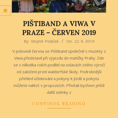
PIŠTIBAND A VIWA V
PRAZE – ČERVEN 2019
2019-
By:
Mojmír Poláček
On:
22. 6. 2019
06-
V polovině června se Pištiband společně s muzinty z
22
Viwa představil při výjezdu do matičky Prahy. Zde
se v několika rolích podílel na oslavách stého výročí
od založení první waldorfské školy. Podrobnější
přehled účinkování a pokyny k jízdě a pobytu
můžete nalézt v propozicích. Přivítali bychom ještě
další snímky z
CONTINUE READING