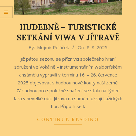
HUDEBNĚ – TURISTICKÉ
SETKÁNÍ VIWA V JÍTRAVĚ
2025-
By:
Mojmír Poláček
On:
8. 8. 2025
08-
Již pátou sezonu se příznivci společného hraní
08
sdružení ve Vokálně – instrumentálním waldorfském
ansámblu vypravili v termínu 16. – 26. července
2025 objevovat s hudbou nové kouty naší země.
Základnou pro společné snažení se stala na týden
fara v nevelké obci Jítrava na samém okraji Lužických
hor. Připojili se k
CONTINUE READING