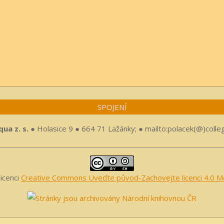
SPOJENÍ
ua z. s.
● Holasice 9 ● 664 71 Lažánky; ● mailto:polacek(@)colle
licenci
Creative Commons Uveďte původ-Zachovejte licenci 4.0 Me