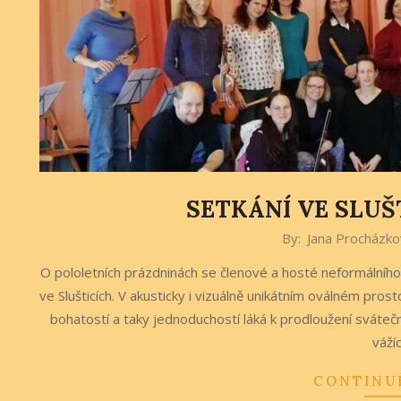
SETKÁNÍ VE SLUŠ
2020-
By:
Jana Procházko
02-
O pololetních prázdninách se členové a hosté neformálníh
03
ve Slušticích. V akusticky i vizuálně unikátním oválném pro
bohatostí a taky jednoduchostí láká k prodloužení svátečn
váží
CONTINU