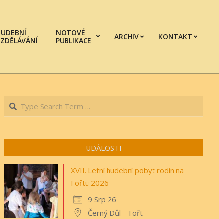
HUDEBNÍ
NOTOVÉ
ARCHIV
KONTAKT
VZDĚLÁVÁNÍ
PUBLIKACE
Prim
Navi
Men
Search
UDÁLOSTI
XVII. Letní hudební pobyt rodin na
Fořtu 2026
9 Srp 26
Černý Důl – Fořt