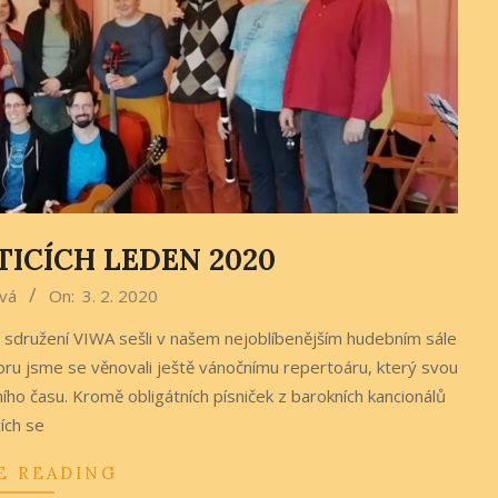
TICÍCH LEDEN 2020
vá
On:
3. 2. 2020
o sdružení VIWA sešli v našem nejoblíbenějším hudebním sále
storu jsme se věnovali ještě vánočnímu repertoáru, který svou
ího času. Kromě obligátních písniček z barokních kancionálů
cích se
E READING