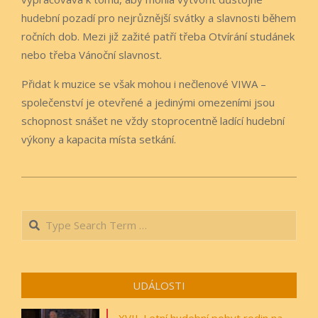
hudební pozadí pro nejrůznější svátky a slavnosti během
ročních dob. Mezi již zažité patří třeba Otvírání studánek
nebo třeba Vánoční slavnost.
Přidat k muzice se však mohou i nečlenové VIWA –
společenství je otevřené a jedinými omezeními jsou
schopnost snášet ne vždy stoprocentně ladící hudební
výkony a kapacita místa setkání.
2019-
08-
Search
21
UDÁLOSTI
XVII. Letní hudební pobyt rodin na