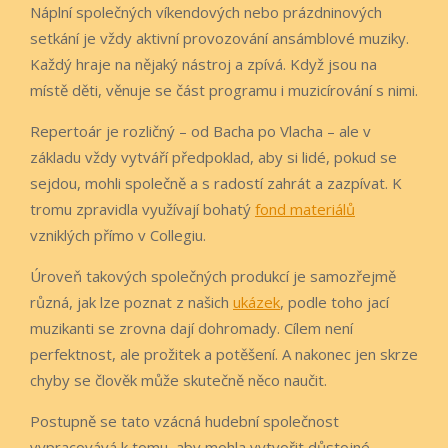
Náplní společných víkendových nebo prázdninových
setkání je vždy aktivní provozování ansámblové muziky.
Každý hraje na nějaký nástroj a zpívá. Když jsou na
místě děti, věnuje se část programu i muzicírování s nimi.
Repertoár je rozličný – od Bacha po Vlacha – ale v
základu vždy vytváří předpoklad, aby si lidé, pokud se
sejdou, mohli společně a s radostí zahrát a zazpívat. K
tromu zpravidla využívají bohatý
fond materiálů
vzniklých přímo v Collegiu.
Úroveň takových společných produkcí je samozřejmě
různá, jak lze poznat z našich
ukázek
, podle toho jací
muzikanti se zrovna dají dohromady. Cílem není
perfektnost, ale prožitek a potěšení. A nakonec jen skrze
chyby se člověk může skutečně něco naučit.
Postupně se tato vzácná hudební společnost
vypracovává k tomu, aby mohla vytvořit důstojné