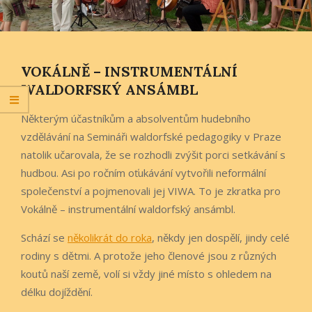
VOKÁLNĚ – INSTRUMENTÁLNÍ
WALDORFSKÝ ANSÁMBL
Některým účastníkům a absolventům hudebního
vzdělávání na Semináři waldorfské pedagogiky v Praze
natolik učarovala, že se rozhodli zvýšit porci setkávání s
hudbou. Asi po ročním oťukávání vytvořili neformální
společenství a pojmenovali jej VIWA. To je zkratka pro
Vokálně – instrumentální waldorfský ansámbl.
Schází se
několikrát do roka
, někdy jen dospělí, jindy celé
rodiny s dětmi. A protože jeho členové jsou z různých
koutů naší země, volí si vždy jiné místo s ohledem na
délku dojíždění.