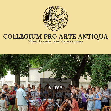
Skip
to
content
COLLEGIUM PRO ARTE ANTIQUA
Vhled do světa nejen starého umění
Primary
Navigation
Menu
VIWA