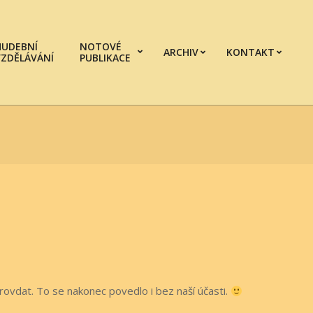
HUDEBNÍ
NOTOVÉ
ARCHIV
KONTAKT
VZDĚLÁVÁNÍ
PUBLIKACE
Prim
Navi
Men
provdat. To se nakonec povedlo i bez naší účasti.