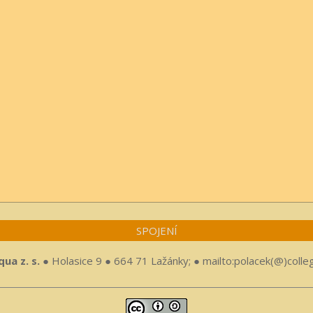
SPOJENÍ
ua z. s.
● Holasice 9 ● 664 71 Lažánky; ● mailto:polacek(@)colle