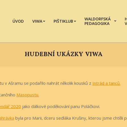
WALDORFSKÁ
ÚVOD
VIWA
PIŠTIKLUB
PEDAGOGIKA
HUDEBNÍ UKÁZKY VIWA
 v Ašramu se podařilo nahrát několik kousků z
Intrád a tanců.
tančního
Masopustu.
endář 2020
jako dálkové poděkování panu Poláčkovi.
ahrávka
byla pro Marii, dceru sedláka Krušiny, kterou jsme chtěli 