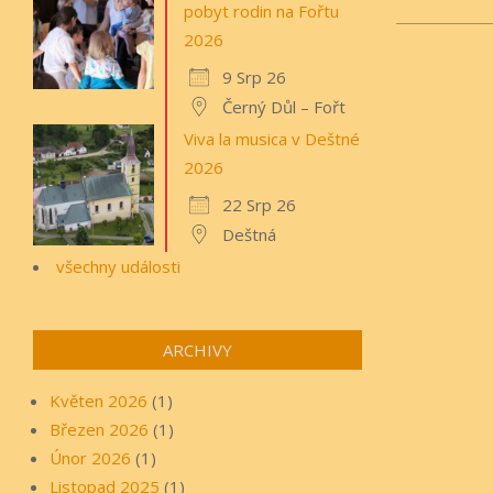
pobyt rodin na Fořtu
2021-
2026
05-
9 Srp 26
05
Černý Důl – Fořt
Viva la musica v Deštné
2026
22 Srp 26
Deštná
všechny události
ARCHIVY
Květen 2026
(1)
Březen 2026
(1)
Únor 2026
(1)
Listopad 2025
(1)