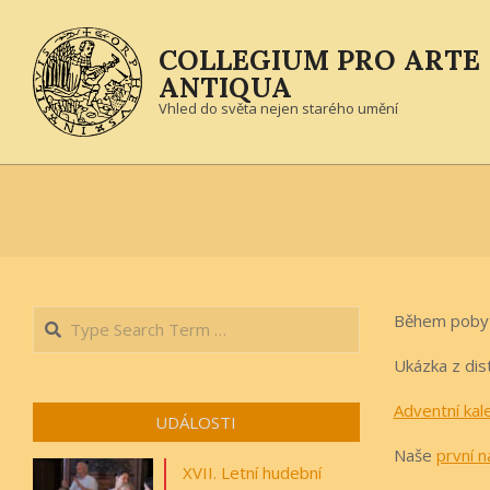
Skip
to
COLLEGIUM PRO ARTE
content
ANTIQUA
Vhled do světa nejen starého umění
Search
Během pobytu
Ukázka z dis
Adventní kal
UDÁLOSTI
Naše
první n
XVII. Letní hudební