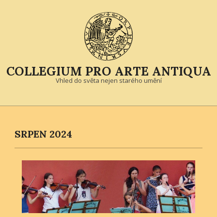
Skip
to
content
COLLEGIUM PRO ARTE ANTIQUA
Vhled do světa nejen starého umění
Primary
Navigation
Menu
SRPEN 2024