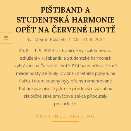
PIŠTIBAND A
STUDENTSKÁ HARMONIE
OPĚT NA ČERVENÉ LHOTĚ
2024-
By:
Mojmír Poláček
On:
31. 8. 2024
08-
26. 8. – 1. 9. 2024 Už tradičně vyrazili hudebníci
31
sdružení v Pištibandu a Studentské harmonii k
vyhrávání na Červené Lhotě. Pištiband přibral četné
mladé hosty ze školy Divizna i z letního pobytu na
Fořtu. Hitem sezony byly přeinstrumentované
Pohádkové písničky, které především zásluhou
skutečně silné smyčcové sekce připoutaly
posluchače.
CONTINUE READING