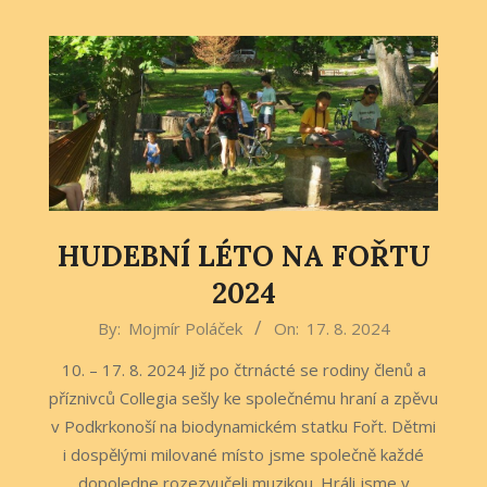
HUDEBNÍ LÉTO NA FOŘTU
2024
2024-
By:
Mojmír Poláček
On:
17. 8. 2024
08-
10. – 17. 8. 2024 Již po čtrnácté se rodiny členů a
17
příznivců Collegia sešly ke společnému hraní a zpěvu
v Podkrkonoší na biodynamickém statku Fořt. Dětmi
i dospělými milované místo jsme společně každé
dopoledne rozezvučeli muzikou. Hráli jsme v