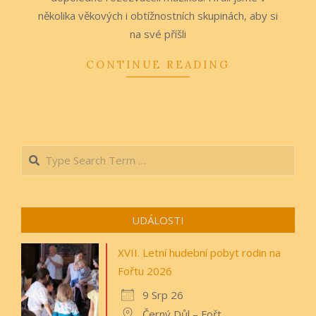
několika věkových i obtížnostních skupinách, aby si
na své příšli
CONTINUE READING
Search
UDÁLOSTI
XVII. Letní hudební pobyt rodin na
Fořtu 2026
9 Srp 26
Černý Důl – Fořt