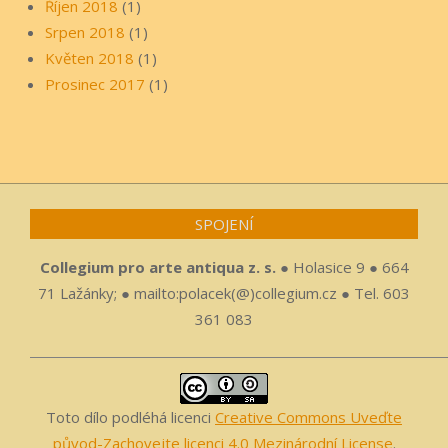
Říjen 2018
(1)
Srpen 2018
(1)
Květen 2018
(1)
Prosinec 2017
(1)
SPOJENÍ
Collegium pro arte antiqua z. s.
● Holasice 9 ● 664
71 Lažánky; ● mailto:polacek(@)collegium.cz ● Tel. 603
361 083
Toto dílo podléhá licenci
Creative Commons Uveďte
původ-Zachovejte licenci 4.0 Mezinárodní License
.