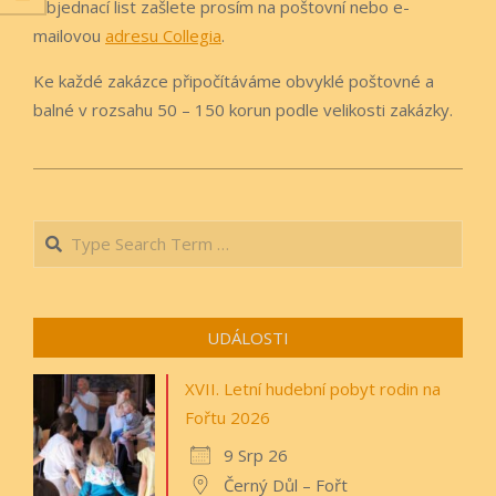
Objednací list zašlete prosím na poštovní nebo e-
mailovou
adresu Collegia
.
Ke každé zakázce připočítáváme obvyklé poštovné a
balné v rozsahu 50 – 150 korun podle velikosti zakázky.
2019-
09-
Search
03
UDÁLOSTI
XVII. Letní hudební pobyt rodin na
Fořtu 2026
9 Srp 26
Černý Důl – Fořt