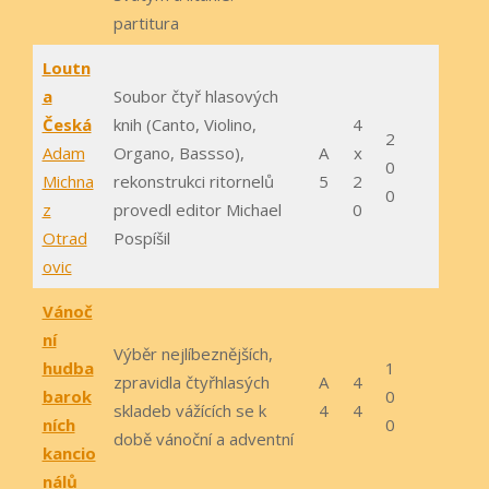
partitura
Loutn
a
Soubor čtyř hlasových
Česká
knih (Canto, Violino,
4
2
Adam
Organo, Bassso),
A
x
0
Michna
rekonstrukci ritornelů
5
2
0
z
provedl editor Michael
0
Otrad
Pospíšil
ovic
Vánoč
ní
Výběr nejlíbeznějších,
hudba
1
zpravidla čtyřhlasých
A
4
barok
0
skladeb vážících se k
4
4
ních
0
době vánoční a adventní
kancio
nálů