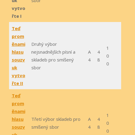
uk
sbor
vytvo
řte I
Teď
prom
ěnami
Druhý výbor
1
hlasu
nejsnadnějších písní a
A
4
0
souzv
skladeb pro smíšený
4
8
0
uk
sbor
vytvo
řte II
Teď
prom
ěnami
1
hlasu
Třetí výbor skladeb pro
A
4
0
souzv
smíšený sbor
4
8
0
uk