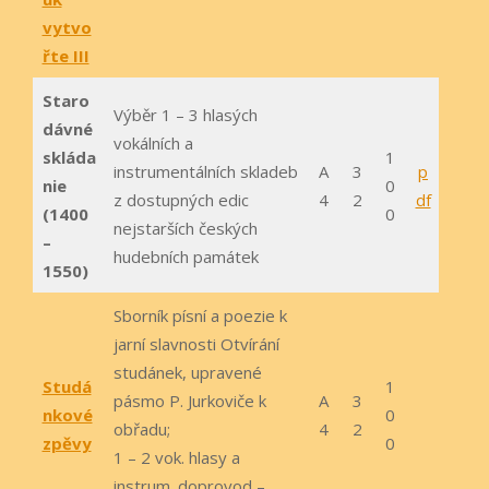
vytvo
řte III
Staro
Výběr 1 – 3 hlasých
dávné
vokálních a
skláda
1
instrumentálních skladeb
A
3
p
nie
0
z dostupných edic
4
2
df
(1400
0
nejstarších českých
–
hudebních památek
1550)
Sborník písní a poezie k
jarní slavnosti Otvírání
studánek, upravené
Studá
1
pásmo P. Jurkoviče k
A
3
nkové
0
obřadu;
4
2
zpěvy
0
1 – 2 vok. hlasy a
instrum. doprovod –