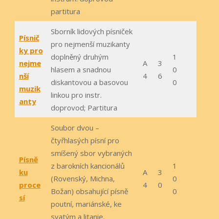
partitura
Sborník lidových písniček
Písnič
pro nejmenší muzikanty
ky pro
doplněný druhým
1
nejme
A
3
hlasem a snadnou
0
nší
4
6
diskantovou a basovou
0
muzik
linkou pro instr.
anty
doprovod; Partitura
Soubor dvou –
čtyřhlasých písní pro
smíšený sbor vybraných
Písně
z barokních kancionálů
1
ku
A
3
(Rovenský, Michna,
0
proce
4
0
Božan) obsahující písně
0
sí
poutní, mariánské, ke
svatým a litanie.