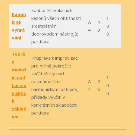
Soubor 35 vokálních
Kánon
kánonů všech obtížností
1
ické
A
4
s ostinátním
0
vyhrá
4
0
doprovodem nástrojů;
0
vání
partitura
Tvorb
Průprava k improvizaci
a
pro mírně pokročilé
melod
začátečníky nad
ie nad
1
nejznámějšími
A
2
harmo
0
harmonickými ostinaty;
4
8
nickýc
0
příklady využití v
h
konkrétních skladbách;
základ
partitura
em