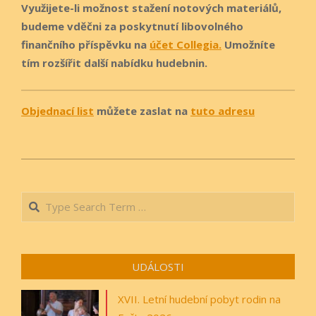
Využijete-li možnost stažení notových materiálů,
budeme vděčni za poskytnutí libovolného
finančního příspěvku na
účet Collegia.
Umožníte
tím rozšířit další nabídku hudebnin.
Objednací list
můžete zaslat na
tuto adresu
2019-
09-
Search
03
UDÁLOSTI
XVII. Letní hudební pobyt rodin na