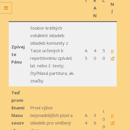
T
R
Č
N
A
Í
N
Soubor krátkých
vokálních skladeb
skladeb komunity z
Zpívej
Taize určených k
A
4
5
p
te
repetitivnímu zpívání;
5
0
0
df
Pánu
lat. nebo č. texty;
čtyřhlasá partitura, ak.
značky
Teď
prom
ěnami
První výbor
1
hlasu
nejsnadnějších písní a
A
3
p
0
souzv
skladeb pro smíšený
4
6
df
0