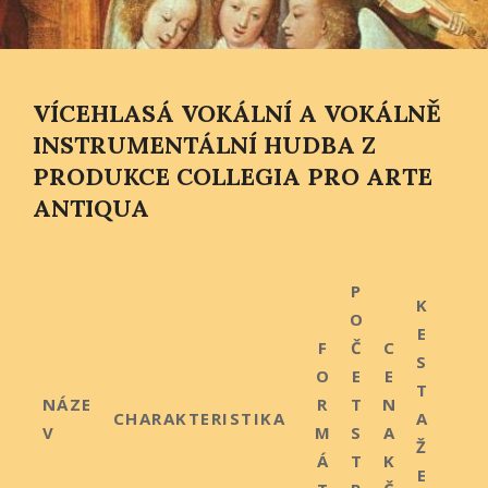
VÍCEHLASÁ VOKÁLNÍ A VOKÁLNĚ
INSTRUMENTÁLNÍ HUDBA Z
PRODUKCE COLLEGIA PRO ARTE
ANTIQUA
P
K
O
E
F
Č
C
S
O
E
E
T
NÁZE
R
T
N
CHARAKTERISTIKA
A
V
M
S
A
Ž
Á
T
K
E