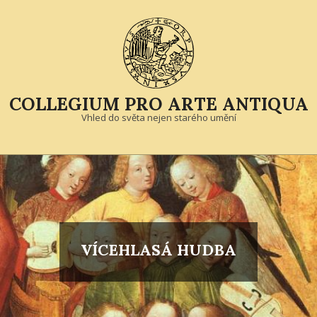
Skip
to
content
COLLEGIUM PRO ARTE ANTIQUA
Vhled do světa nejen starého umění
Primary
Navigation
Menu
VÍCEHLASÁ HUDBA