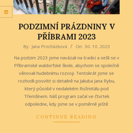
PODZIMNÍ PRÁZDNINY V
PŘÍBRAMI 2023
2023-
By:
Jana Procházková
On:
30. 10. 2023
10-
Na podzim 2023 jsme navázali na tradici a sešli se v
30
Příbramské waldorfské škole, abychom se společně
věnovali hudebnímu rozvoji. Tentokrát jsme se
rozhodli posvítit si detailně na Jakuba Jana Rybu,
který působil v nedalekém Rožmitálu pod
Třemšínem. Náš program začal ve čtvrtek
odpoledne, kdy jsme se v poměrně ještě
CONTINUE READING