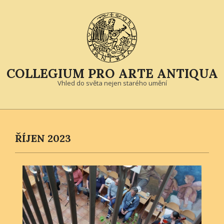
Skip
to
content
COLLEGIUM PRO ARTE ANTIQUA
Vhled do světa nejen starého umění
Primary
Navigation
Menu
ŘÍJEN 2023