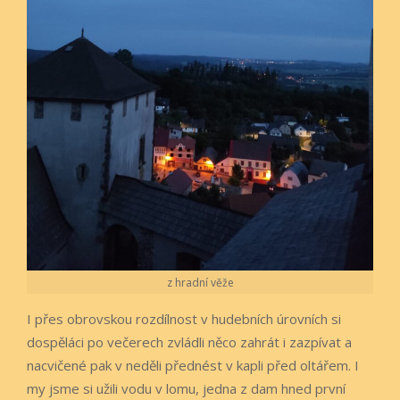
z hradní věže
I přes obrovskou rozdílnost v hudebních úrovních si
dospěláci po večerech zvládli něco zahrát i zazpívat a
nacvičené pak v neděli přednést v kapli před oltářem. I
my jsme si užili vodu v lomu, jedna z dam hned první