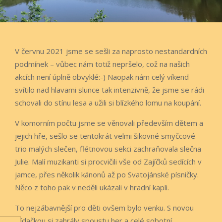
V červnu 2021 jsme se sešli za naprosto nestandardních
podmínek – vůbec nám totiž nepršelo, což na našich
akcích není úplně obvyklé:-) Naopak nám celý víkend
svítilo nad hlavami slunce tak intenzivně, že jsme se rádi
schovali do stínu lesa a užili si blízkého lomu na koupání.
V komorním počtu jsme se věnovali především dětem a
jejich hře, sešlo se tentokrát velmi šikovné smyčcové
trio malých slečen, flétnovou sekci zachraňovala slečna
Julie. Malí muzikanti si procvičili vše od Zajíčků sedících v
jamce, přes několik kánonů až po Svatojánské písničky.
Něco z toho pak v neděli ukázali v hradní kapli.
To nejzábavnější pro děti ovšem bylo venku. S novou
hlídačkou si zahrály spoustu her a celé sobotní