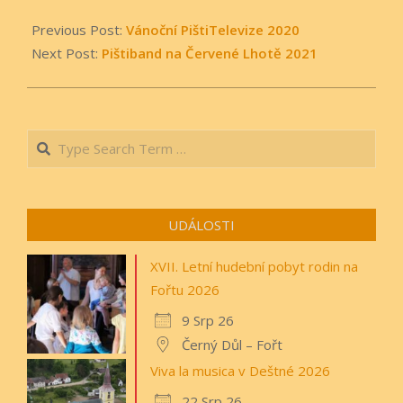
2021-
06-
Previous Post:
Vánoční PištiTelevize 2020
22
Next Post:
Pištiband na Červené Lhotě 2021
Search
UDÁLOSTI
XVII. Letní hudební pobyt rodin na
Fořtu 2026
9 Srp 26
Černý Důl – Fořt
Viva la musica v Deštné 2026
22 Srp 26