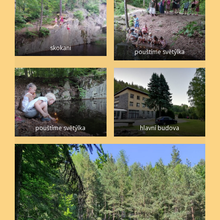
skokani
pouštíme světýlka
pouštíme světýlka
hlavní budova