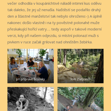
večer odhodila v koupáníchtivé náladě intimní kus oděvu
tak daleko, že jej už nenašla. Naštěstí se podařilo druhý
den a šťastné manželství tak nebylo ohroženo:-) A úplně
nakonec došlo vlastně i na ty pověstné polonahé muže
přeskakující hořící vatry…. tedy aspoň v takové moderní
verzi, kdy při našem odjezdu, si místní polonazí muži s
pivkem v ruce začali grilovat nad ohništěm žebírka.
při přípravě bojovky
lom Zlatý voči