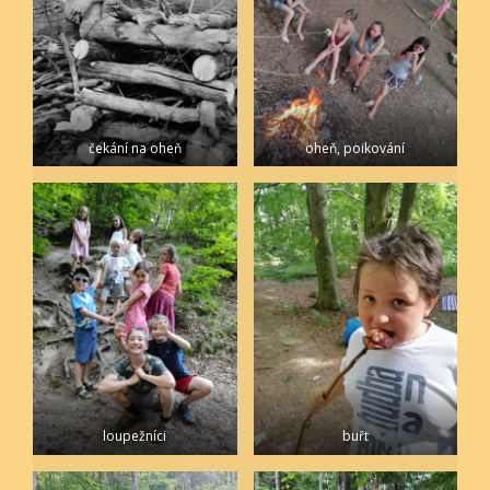
čekání na oheň
oheň, poikování
loupežníci
buřt