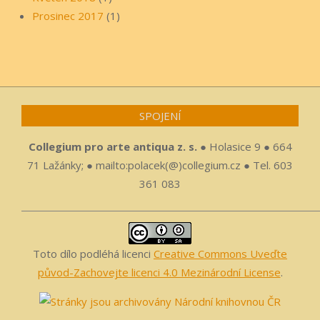
Prosinec 2017
(1)
SPOJENÍ
Collegium pro arte antiqua z. s.
● Holasice 9 ● 664
71 Lažánky; ● mailto:polacek(@)collegium.cz ● Tel. 603
361 083
Toto dílo podléhá licenci
Creative Commons Uveďte
původ-Zachovejte licenci 4.0 Mezinárodní License
.