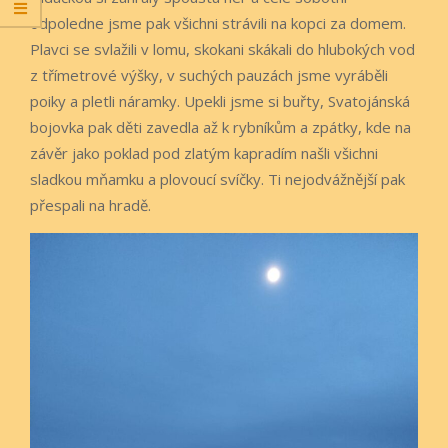
odpoledne jsme pak všichni strávili na kopci za domem.
Plavci se svlažili v lomu, skokani skákali do hlubokých vod
z třímetrové výšky, v suchých pauzách jsme vyráběli
poiky a pletli náramky. Upekli jsme si buřty, Svatojánská
bojovka pak děti zavedla až k rybníkům a zpátky, kde na
závěr jako poklad pod zlatým kapradím našli všichni
sladkou mňamku a plovoucí svíčky. Ti nejodvážnější pak
přespali na hradě.