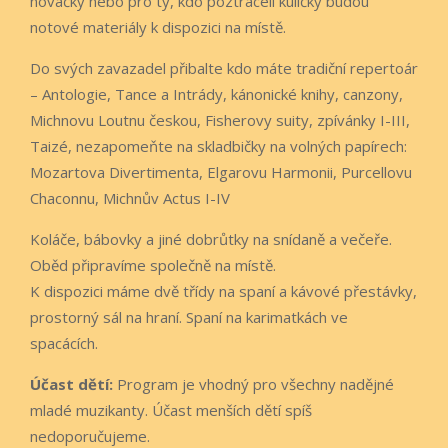
nováčky nebo pro ty, kdo poztráceli kuličky budou
notové materiály k dispozici na místě.
Do svých zavazadel přibalte kdo máte tradiční repertoár
– Antologie, Tance a Intrády, kánonické knihy, canzony,
Michnovu Loutnu českou, Fisherovy suity, zpívánky I-III,
Taizé, nezapomeňte na skladbičky na volných papírech:
Mozartova Divertimenta, Elgarovu Harmonii, Purcellovu
Chaconnu, Michnův Actus I-IV
Koláče, bábovky a jiné dobrůtky na snídaně a večeře.
Oběd připravíme společně na místě.
K dispozici máme dvě třídy na spaní a kávové přestávky,
prostorný sál na hraní. Spaní na karimatkách ve
spacácích.
Účast dětí:
Program je vhodný pro všechny nadějné
mladé muzikanty. Účast menších dětí spíš
nedoporučujeme.