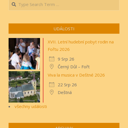
Search
20
UDÁLOSTI
XVII. Letní hudební pobyt rodin na
Fořtu 2026
9 Srp 26
Černý Důl – Fořt
Viva la musica v Deštné 2026
22 Srp 26
Deštná
všechny události
ARCHIVY