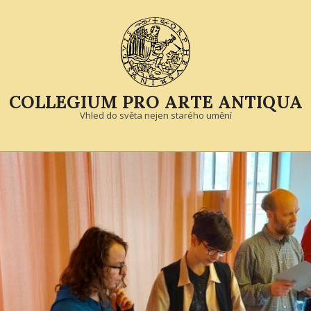
Skip
to
content
COLLEGIUM PRO ARTE ANTIQUA
Vhled do světa nejen starého umění
Primary
Navigation
Menu