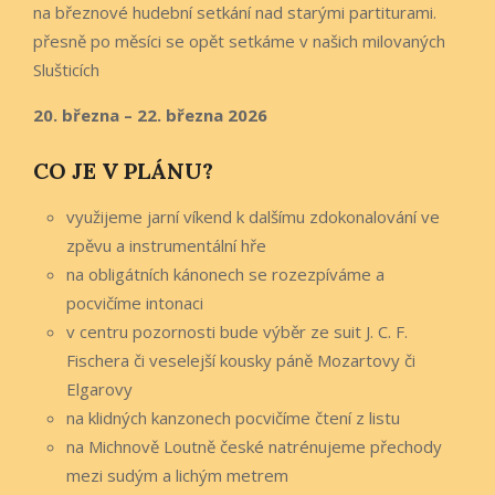
na březnové hudební setkání nad starými partiturami.
přesně po měsíci se opět setkáme v našich milovaných
Slušticích
20. března – 22. března 2026
CO JE V PLÁNU?
využijeme jarní víkend k dalšímu zdokonalování ve
zpěvu a instrumentální hře
na obligátních kánonech se rozezpíváme a
pocvičíme intonaci
v centru pozornosti bude výběr ze suit J. C. F.
Fischera či veselejší kousky páně Mozartovy či
Elgarovy
na klidných kanzonech pocvičíme čtení z listu
na Michnově Loutně české natrénujeme přechody
mezi sudým a lichým metrem