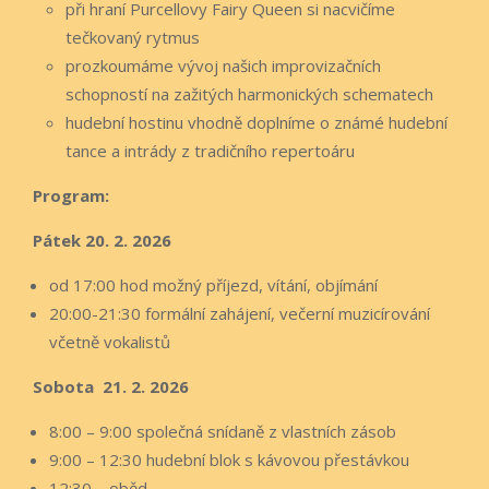
při hraní Purcellovy Fairy Queen si nacvičíme
tečkovaný rytmus
prozkoumáme vývoj našich improvizačních
schopností na zažitých harmonických schematech
hudební hostinu vhodně doplníme o známé hudební
tance a intrády z tradičního repertoáru
Program:
Pátek 20. 2. 2026
od 17:00 hod možný příjezd, vítání, objímání
20:00-21:30 formální zahájení, večerní muzicírování
včetně vokalistů
Sobota 21. 2. 2026
8:00 – 9:00 společná snídaně z vlastních zásob
9:00 – 12:30 hudební blok s kávovou přestávkou
12:30 – oběd