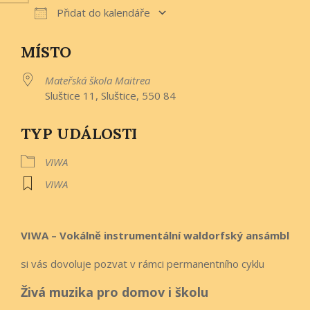
Přidat do kalendáře
Download ICS
Google Calendar
iCalen
MÍSTO
Mateřská škola Maitrea
Sluštice 11, Sluštice, 550 84
TYP UDÁLOSTI
VIWA
VIWA
VIWA – Vokálně instrumentální waldorfský ansámbl
si vás dovoluje pozvat v rámci permanentního cyklu
Živá muzika pro domov i školu