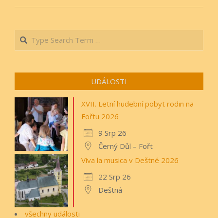
2019-
08-
Search
24
UDÁLOSTI
XVII. Letní hudební pobyt rodin na
Fořtu 2026
9 Srp 26
Černý Důl – Fořt
Viva la musica v Deštné 2026
22 Srp 26
Deštná
všechny události