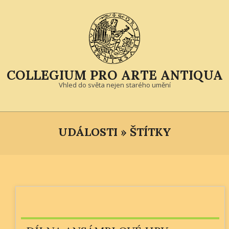
Skip
to
content
COLLEGIUM PRO ARTE ANTIQUA
Vhled do světa nejen starého umění
Primary
Navigation
UDÁLOSTI »
ŠTÍTKY
Menu