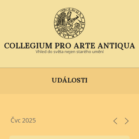
Skip
to
content
COLLEGIUM PRO ARTE ANTIQUA
Vhled do světa nejen starého umění
Primary
Navigation
UDÁLOSTI
Menu