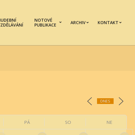
HUDEBNÍ
NOTOVÉ
ARCHIV
KONTAKT
VZDĚLÁVÁNÍ
PUBLIKACE
Prim
Navi
Men
DNES
PÁ
SO
NE