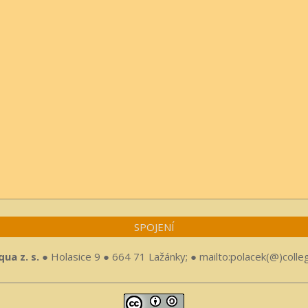
SPOJENÍ
ua z. s.
● Holasice 9 ● 664 71 Lažánky; ● mailto:polacek(@)colle