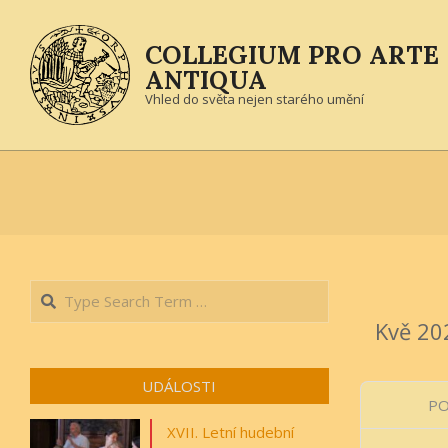
Skip
to
COLLEGIUM PRO ARTE
content
ANTIQUA
Vhled do světa nejen starého umění
Search
UDÁLOSTI
P
XVII. Letní hudební