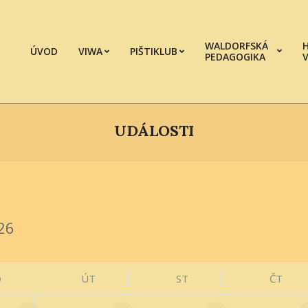
WALDORFSKÁ
ÚVOD
VIWA
PIŠTIKLUB
PEDAGOGIKA
UDÁLOSTI
O
ÚT
ST
ČT