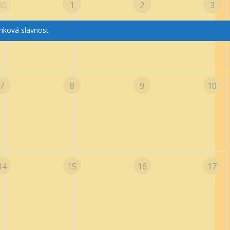
30
1
2
3
nková slavnost
7
8
9
10
14
15
16
17