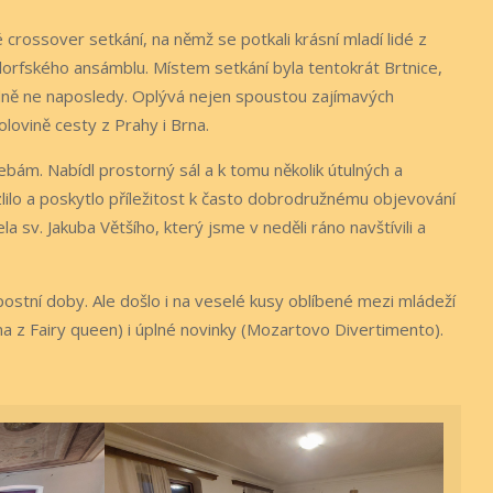
 crossover setkání, na němž se potkali krásní mladí lidé z
dorfského ansámblu. Místem setkání byla tentokrát Brtnice,
hodně ne naposledy. Oplývá nejen spoustou zajímavých
lovině cesty z Prahy i Brna.
bám. Nabídl prostorný sál a k tomu několik útulných a
ilo a poskytlo příležitost k často dobrodružnému objevování
a sv. Jakuba Většího, který jsme v neděli ráno navštívili a
stní doby. Ale došlo i na veselé kusy oblíbené mezi mládeží
 z Fairy queen) i úplné novinky (Mozartovo Divertimento).