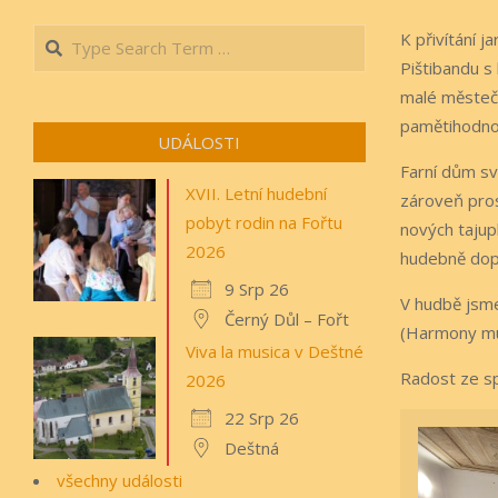
Search
K přivítání j
Pištibandu s
malé městečk
pamětihodnos
UDÁLOSTI
Farní dům sv
XVII. Letní hudební
zároveň pros
pobyt rodin na Fořtu
nových tajupl
2026
hudebně dopr
9 Srp 26
V hudbě jsme
Černý Důl – Fořt
(Harmony mus
Viva la musica v Deštné
Radost ze sp
2026
22 Srp 26
Deštná
všechny události