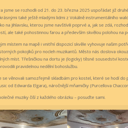
ara jsme se rozhodli od 21. do 23. března 2025 uspořádat již druhé
 krásnými také ještě mladými lidmi z Vokálně instrumentálního wal
o na Jihlavsku, kterou jsme navštívili poprvé a, jak se zdá, roz
tí, ale také pohostinnou farou a především skvělou polohou na po
ým místem na mapě i vnitřní dispozicí skvěle vyhovuje našim potře
torných pokojíků pro nocleh muzikantů. Město nás doslova okouzl
ných míst. Třešničkou na dortu je (logicky) těsné sousedství kostel
ovodili pravidelnou nedělní bohoslužbu.
 se věnovali samozřejmě skladbám pro kostel, které se hodí do po
ic od Edwarda Elgara), náročnější mňamičky (Purcellova Chaccona
olečné muziky čiší z každého obrázku – posuďte sami.