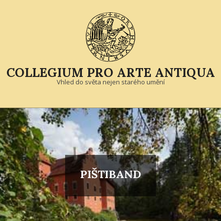
Skip
to
content
COLLEGIUM PRO ARTE ANTIQUA
Vhled do světa nejen starého umění
Primary
Navigation
Menu
PIŠTIBAND