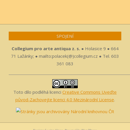
SPOJENÍ
Collegium pro arte antiqua z. s.
● Holasice 9 ● 664
71 Lažánky; ● mailto:polacek(@)collegium.cz ● Tel. 603
361 083
Toto dílo podléhá licenci
Creative Commons Uveďte
původ-Zachovejte licenci 4.0 Mezinárodní License
.
Designed using
Unos
. Powered by
WordPress
.