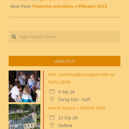
28
Next Post:
Podzimní prázdniny v Příbrami 2023
Search
UDÁLOSTI
XVII. Letní hudební pobyt rodin na
Fořtu 2026
9 Srp 26
Černý Důl – Fořt
Viva la musica v Deštné 2026
22 Srp 26
Deštná