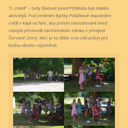
Ti „mladí“ – tedy členové JuniorPištiklubu byli daleko
aktivnější. Pod vedením Bjetky Poláčkové dopoledne
cvičili v kapli na faře, aby potom nastudované hned
zatepla předvedli návštěvníkům zámku v předpolí
Červené Lhoty. Moc je to těšilo a na celý pobyt prý
budou dlouho vzpomínat.