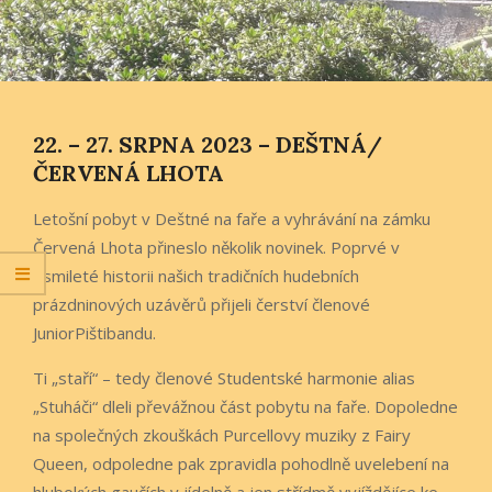
22. – 27. SRPNA 2023 – DEŠTNÁ/
ČERVENÁ LHOTA
Letošní pobyt v Deštné na faře a vyhrávání na zámku
Červená Lhota přineslo několik novinek. Poprvé v
osmileté historii našich tradičních hudebních
prázdninových uzávěrů přijeli čerství členové
JuniorPištibandu.
Ti „staří“ – tedy členové Studentské harmonie alias
„Stuháči“ dleli převážnou část pobytu na faře. Dopoledne
na společných zkouškách Purcellovy muziky z Fairy
Queen, odpoledne pak zpravidla pohodlně uvelebení na
hlubokých gaučích v jídelně a jen střídmě vyjíždějíce ke