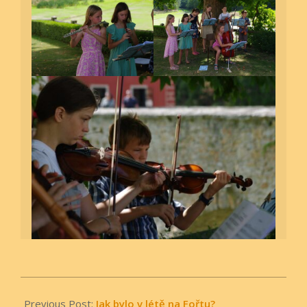
2023-
08-
Previous Post:
Jak bylo v létě na Fořtu?