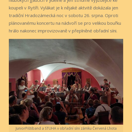
koupeli v Rytíři. Vylákat je k nějaké aktvitě dokázala jen
tradiční Hradozámecká noc v sobotu 26. srpna. Oproti
plánovanému koncertu na nádvoří se pro velikou bouřku
hrálo nakonec improvizovaně v přeplněné obřadní síni.
JuniorPištiband a STUHA v obřadní síni zámku Červená Lhota