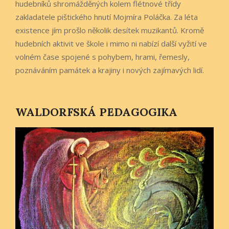
hudebníků shromážděných kolem flétnové třídy
zakladatele pištického hnutí Mojmíra Poláčka. Za léta
existence jím prošlo několik desítek muzikantů. Kromě
hudebních aktivit ve škole i mimo ni nabízí další vyžití ve
volném čase spojené s pohybem, hrami, řemesly,
poznáváním památek a krajiny i nových zajímavých lidí.
WALDORFSKÁ PEDAGOGIKA