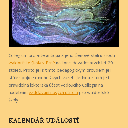
Collegium pro arte antiqua a jeho členové stáli u zrodu
waldorfské školy v Brně
na konci devadesátých let 20.
století. Proto jej s tímto pedagogickým proudem jej
stále spojuje mnoho živých vazeb. Jednou z nich je i
pravidelná lektorská účast vedoucího Collegia na
hudebním
vzdělávání nových učitelů
pro waldorfské
školy.
KALENDÁŘ UDÁLOSTÍ