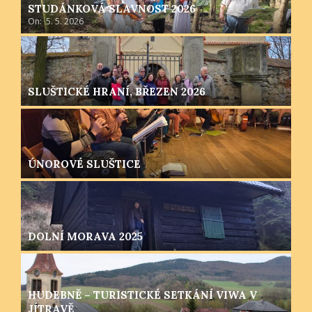
STUDÁNKOVÁ SLAVNOST 2026
On:
5. 5. 2026
SLUŠTICKÉ HRANÍ, BŘEZEN 2026
ÚNOROVÉ SLUŠTICE
DOLNÍ MORAVA 2025
HUDEBNĚ – TURISTICKÉ SETKÁNÍ VIWA V
JÍTRAVĚ