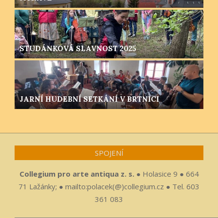
STUDÁNKOVÁ SLAVNOST 2025
JARNÍ HUDEBNÍ SETKÁNÍ V BRTNICI
SPOJENÍ
Collegium pro arte antiqua z. s.
● Holasice 9 ● 664
71 Lažánky; ● mailto:polacek(@)collegium.cz ● Tel. 603
361 083