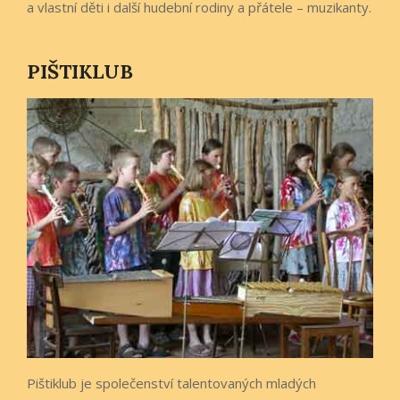
a vlastní děti i další hudební rodiny a přátele – muzikanty.
PIŠTIKLUB
Pištiklub je společenství talentovaných mladých