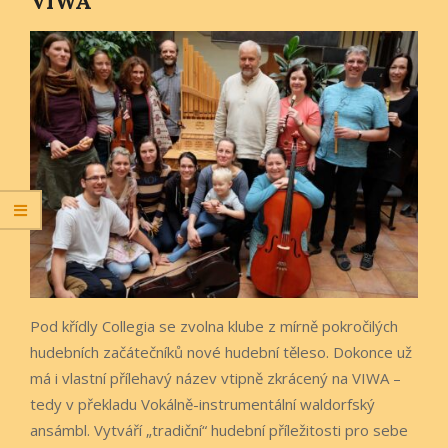
VIWA
Pod křídly Collegia se zvolna klube z mírně pokročilých
hudebních začátečníků nové hudební těleso. Dokonce už
má i vlastní přílehavý název vtipně zkrácený na VIWA –
tedy v překladu Vokálně-instrumentální waldorfský
ansámbl. Vytváří „tradiční“ hudební příležitosti pro sebe