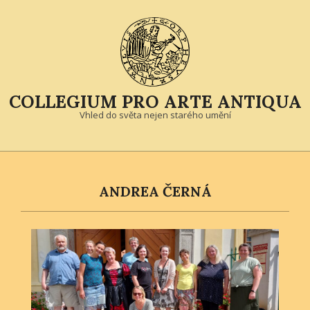
Skip
to
content
COLLEGIUM PRO ARTE ANTIQUA
Vhled do světa nejen starého umění
Primary
Navigation
Menu
ANDREA ČERNÁ