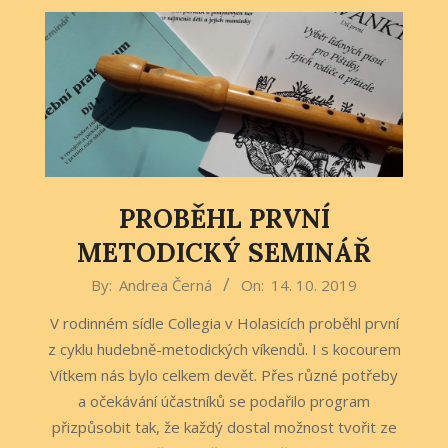
PROBĚHL PRVNÍ
METODICKÝ SEMINÁŘ
2019-
By:
Andrea Černá
On:
14. 10. 2019
10-
V rodinném sídle Collegia v Holasicích proběhl první
14
z cyklu hudebně-metodických víkendů. I s kocourem
Vítkem nás bylo celkem devět. Přes různé potřeby
a očekávání účastníků se podařilo program
přizpůsobit tak, že každý dostal možnost tvořit ze