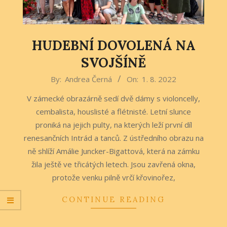
HUDEBNÍ DOVOLENÁ NA
SVOJŠÍNĚ
2022-
By:
Andrea Černá
On:
1. 8. 2022
08-
V zámecké obrazárně sedí dvě dámy s violoncelly,
01
cembalista, houslisté a flétnisté. Letní slunce
proniká na jejich pulty, na kterých leží první díl
renesančních Intrád a tanců. Z ústředního obrazu na
ně shlíží Amálie Juncker-Bigattová, která na zámku
žila ještě ve třicátých letech. Jsou zavřená okna,
protože venku pilně vrčí křovinořez,
CONTINUE READING