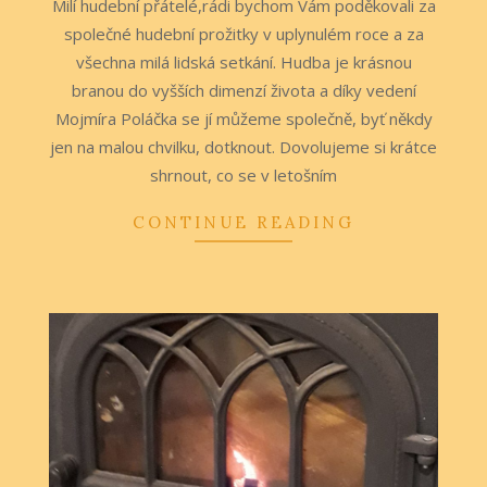
Milí hudební přátelé,rádi bychom Vám poděkovali za
22
společné hudební prožitky v uplynulém roce a za
všechna milá lidská setkání. Hudba je krásnou
branou do vyšších dimenzí života a díky vedení
Mojmíra Poláčka se jí můžeme společně, byť někdy
jen na malou chvilku, dotknout. Dovolujeme si krátce
shrnout, co se v letošním
CONTINUE READING