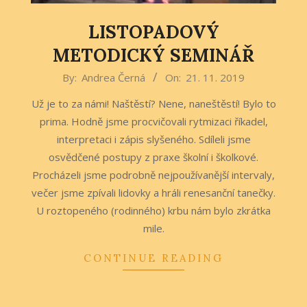
LISTOPADOVÝ
METODICKÝ SEMINÁŘ
2019-
By:
Andrea Černá
On:
21. 11. 2019
11-
Už je to za námi! Naštěstí? Nene, naneštěstí! Bylo to
21
prima. Hodně jsme procvičovali rytmizaci říkadel,
interpretaci i zápis slyšeného. Sdíleli jsme
osvědčené postupy z praxe školní i školkové.
Procházeli jsme podrobně nejpoužívanější intervaly,
večer jsme zpívali lidovky a hráli renesanční tanečky.
U roztopeného (rodinného) krbu nám bylo zkrátka
mile.
CONTINUE READING