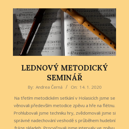
LEDNOVÝ METODICKÝ
SEMINÁŘ
2020-
By:
Andrea Černá
On:
14. 1. 2020
01-
Na třetím metodickém setkání v Holasicích jsme se
14
věnovali především metodice zpěvu a hře na flétnu.
Prohlubovali jsme techniku hry, zvědomovali jsme si
správné nadechování veshodě s průběhem hudební
fráze skladeb. Procvičovali jsme intervaly ve zpěvu