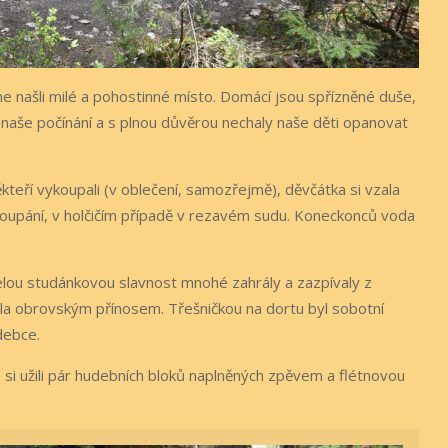
me našli milé a pohostinné místo. Domácí jsou spřízněné duše,
naše počínání a s plnou důvěrou nechaly naše děti opanovat
teří vykoupali (v oblečení, samozřejmě), děvčátka si vzala
 koupání, v holčičím případě v rezavém sudu. Koneckonců voda
celou studánkovou slavnost mnohé zahrály a zazpívaly z
byla obrovským přínosem. Třešničkou na dortu byl sobotní
debce.
e si užili pár hudebních bloků naplněných zpěvem a flétnovou