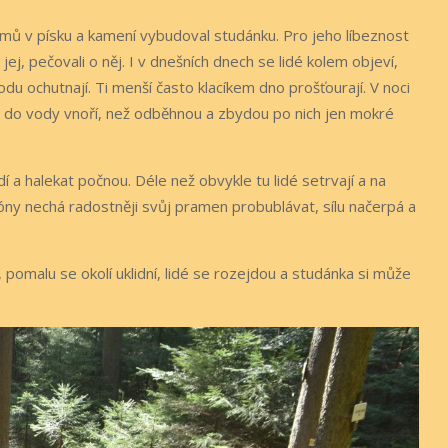
mů v písku a kamení vybudoval studánku. Pro jeho líbeznost
jej, pečovali o něj. I v dnešních dnech se lidé kolem objeví,
du ochutnají. Ti menší často klacíkem dno prošťourají. V noci
e do vody vnoří, než odběhnou a zbydou po nich jen mokré
 a halekat počnou. Déle než obvykle tu lidé setrvají a na
tóny nechá radostněji svůj pramen probublávat, sílu načerpá a
 pomalu se okolí uklidní, lidé se rozejdou a studánka si může