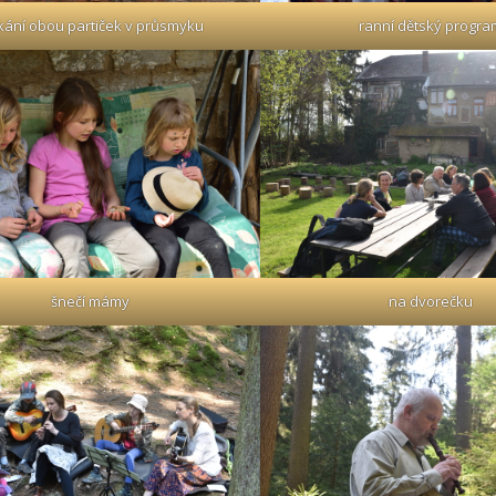
kání obou partiček v průsmyku
ranní dětský progra
šnečí mámy
na dvorečku