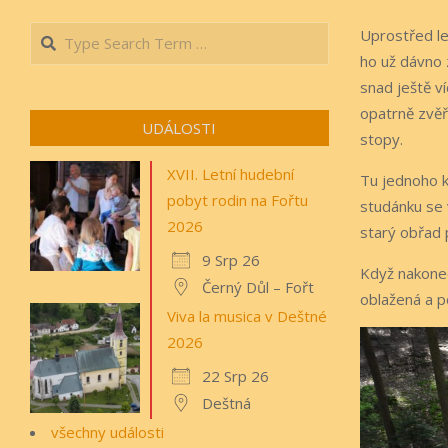
Search
Uprostřed le
ho už dávno z
snad ještě ví
opatrně zvěř
UDÁLOSTI
stopy.
XVII. Letní hudební
Tu jednoho k
pobyt rodin na Fořtu
studánku se 
2026
starý obřad 
9 Srp 26
Když nakonec
Černý Důl – Fořt
oblažená a p
Viva la musica v Deštné
2026
22 Srp 26
Deštná
všechny události