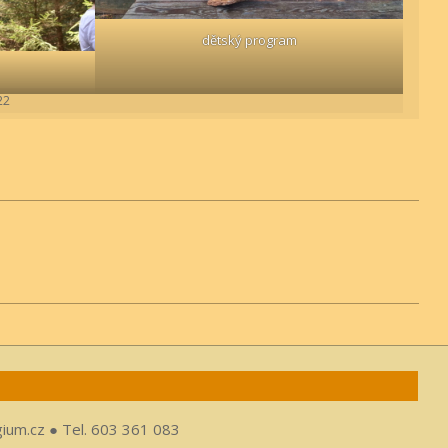
dětský program
22
gium.cz ● Tel. 603 361 083