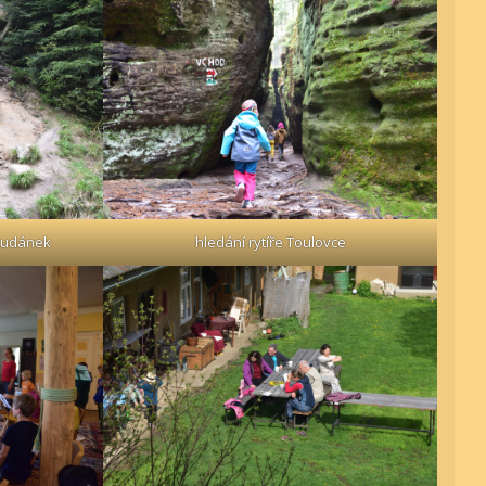
tudánek
hledání rytíře Toulovce