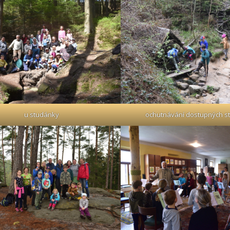
u studánky
ochutnávání dostupných s