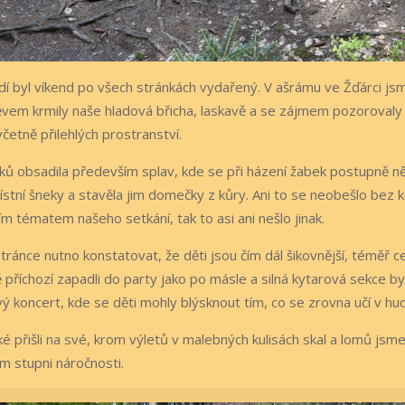
lidí byl víkend po všech stránkách vydařený. V ašrámu ve Žďárci js
vem krmily naše hladová břicha, laskavě a se zájmem pozorovaly 
včetně přilehlých prostranství.
ků obsadila především splav, kde se při házení žabek postupně něk
ístní šneky a stavěla jim domečky z kůry. Ani to se neobešlo bez
m tématem našeho setkání, tak to asi ani nešlo jinak.
tránce nutno konstatovat, že děti jsou čím dál šikovnější, téměř 
 příchozí zapadli do party jako po másle a silná kytarová sekce 
vý koncert, kde se děti mohly blýsknout tím, co se zrovna učí v hu
ké přišli na své, krom výletů v malebných kulisách skal a lomů jsm
m stupni náročnosti.