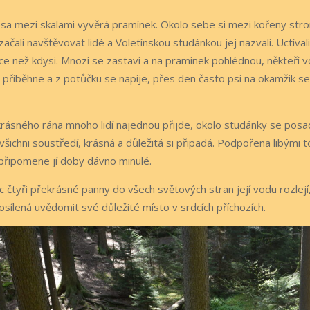
sa mezi skalami vyvěrá pramínek. Okolo sebe si mezi kořeny stro
ačali navštěvovat lidé a Voletínskou studánkou jej nazvali. Uctívali 
ce než kdysi. Mnozí se zastaví a na pramínek pohlédnou, někteří vo
 přiběhne a z potůčku se napije, přes den často psi na okamžik s
rásného rána mnoho lidí najednou přijde, okolo studánky se posadí
všichni soustředí, krásná a důležitá si připadá. Podpořena libými 
připomene jí doby dávno minulé.
 čtyři překrásné panny do všech světových stran její vodu rozlejí,
osílená uvědomit své důležité místo v srdcích příchozích.