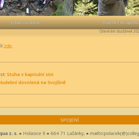
kytarová sekce
maestro di capella
Otevírání studánek 20
ií
zde.
st:
Stuha v kapitulní síni
Hudební dovolená na Svojšíně
SPOJENÍ
ua z. s.
● Holasice 9 ● 664 71 Lažánky; ● mailto:polacek(@)colle