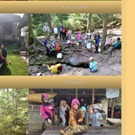
m
kávová siesta
u studánky