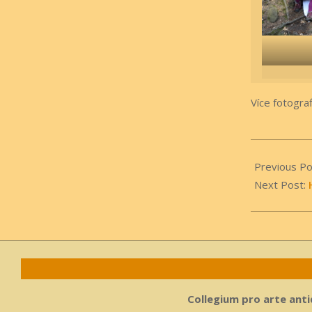
Více fotograf
2022-
05-
Previous Po
10
Next Post:
Collegium pro arte antiq