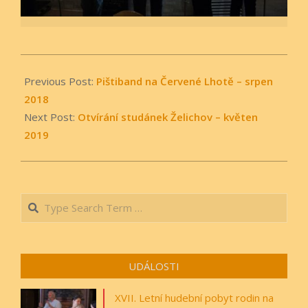
2018-
10-
Previous Post:
Pištiband na Červené Lhotě – srpen
28
2018
Next Post:
Otvírání studánek Želichov – květen
2019
Search
UDÁLOSTI
XVII. Letní hudební pobyt rodin na