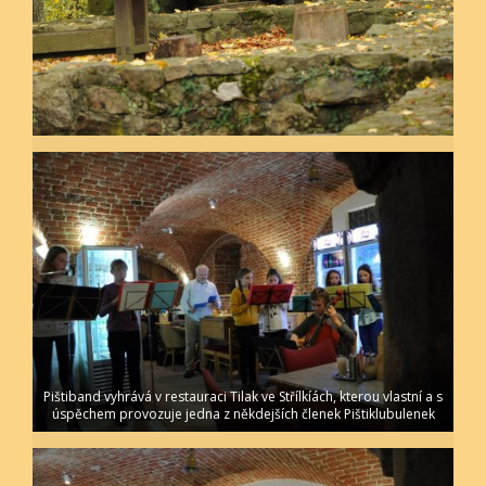
Pištiband vyhrává v restauraci Tilak ve Střílkíách, kterou vlastní a s
úspěchem provozuje jedna z někdejších členek Pištiklubulenek