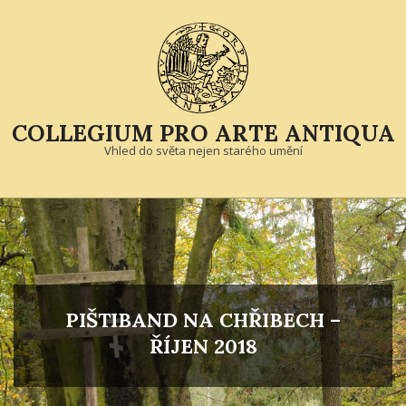
Skip
to
content
COLLEGIUM PRO ARTE ANTIQUA
Vhled do světa nejen starého umění
Primary
Navigation
Menu
PIŠTIBAND NA CHŘIBECH –
ŘÍJEN 2018