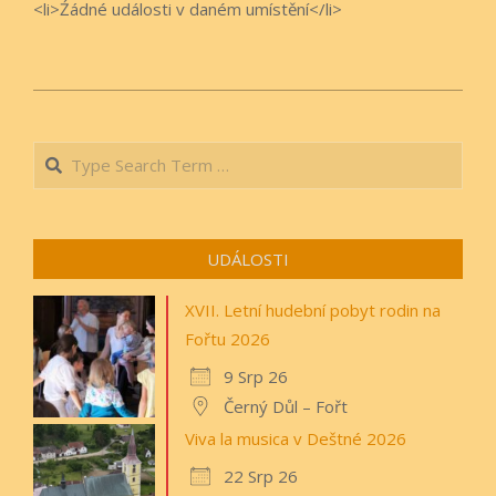
<li>Źádné události v daném umístění</li>
2023-
01-
Search
30
UDÁLOSTI
XVII. Letní hudební pobyt rodin na
Fořtu 2026
9 Srp 26
Černý Důl – Fořt
Viva la musica v Deštné 2026
22 Srp 26