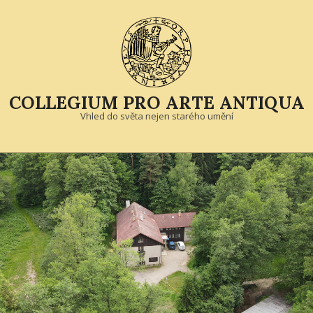
Skip
to
content
COLLEGIUM PRO ARTE ANTIQUA
Vhled do světa nejen starého umění
Primary
Navigation
Menu