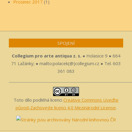
Prosinec 2017
(1)
SPOJENÍ
Collegium pro arte antiqua z. s.
● Holasice 9 ● 664
71 Lažánky; ● mailto:polacek(@)collegium.cz ● Tel. 603
361 083
Toto dílo podléhá licenci
Creative Commons Uveďte
původ-Zachovejte licenci 4.0 Mezinárodní License
.