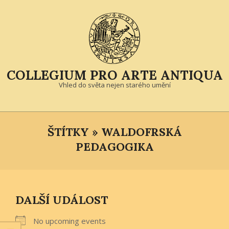
Skip
to
content
COLLEGIUM PRO ARTE ANTIQUA
Vhled do světa nejen starého umění
Primary
Navigation
ŠTÍTKY »
WALDOFRSKÁ
Menu
PEDAGOGIKA
DALŠÍ UDÁLOST
No upcoming events