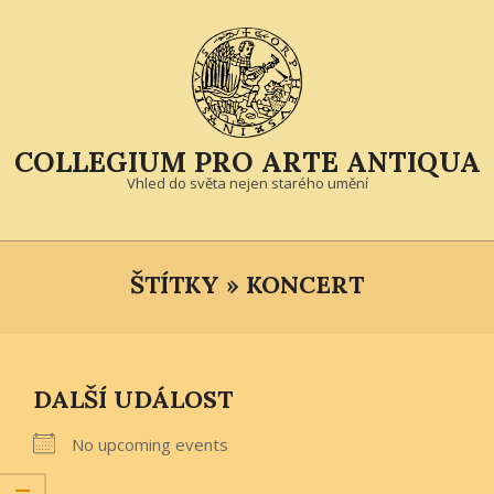
Skip
to
content
COLLEGIUM PRO ARTE ANTIQUA
Vhled do světa nejen starého umění
Primary
Navigation
ŠTÍTKY »
KONCERT
Menu
DALŠÍ UDÁLOST
No upcoming events