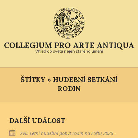
Skip
to
content
COLLEGIUM PRO ARTE ANTIQUA
Vhled do světa nejen starého umění
Primary
Navigation
ŠTÍTKY »
HUDEBNÍ SETKÁNÍ
Menu
RODIN
DALŠÍ UDÁLOST
XVII. Letní hudební pobyt rodin na Fořtu 2026
-