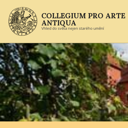
Skip
to
COLLEGIUM PRO ARTE
content
ANTIQUA
Vhled do světa nejen starého umění