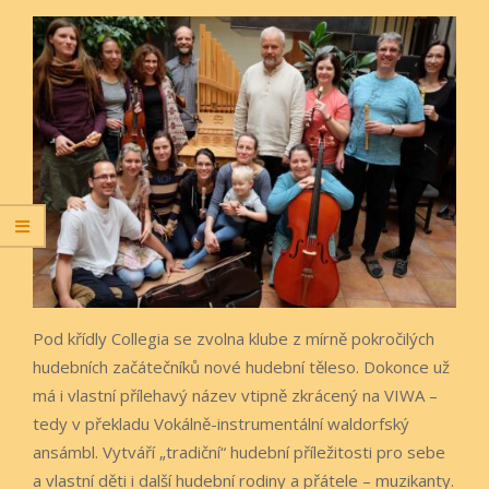
Pod křídly Collegia se zvolna klube z mírně pokročilých
hudebních začátečníků nové hudební těleso. Dokonce už
má i vlastní přílehavý název vtipně zkrácený na VIWA –
tedy v překladu Vokálně-instrumentální waldorfský
ansámbl. Vytváří „tradiční“ hudební příležitosti pro sebe
a vlastní děti i další hudební rodiny a přátele – muzikanty.