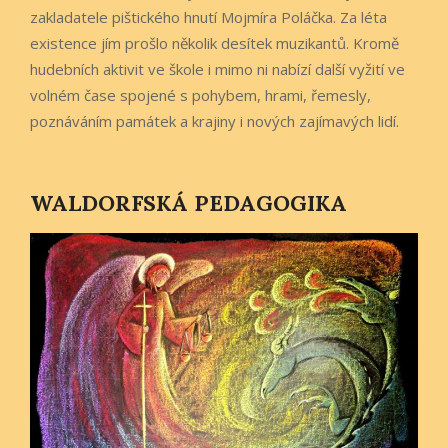
zakladatele pištického hnutí Mojmíra Poláčka. Za léta
existence jím prošlo několik desítek muzikantů. Kromě
hudebních aktivit ve škole i mimo ni nabízí další vyžití ve
volném čase spojené s pohybem, hrami, řemesly,
poznáváním památek a krajiny i nových zajímavých lidí.
WALDORFSKÁ PEDAGOGIKA