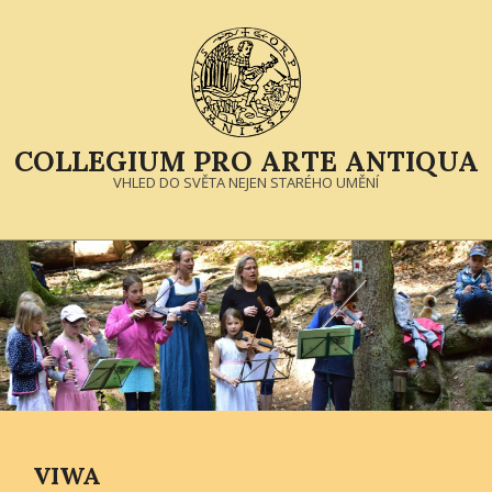
Skip
to
content
COLLEGIUM PRO ARTE ANTIQUA
VHLED DO SVĚTA NEJEN STARÉHO UMĚNÍ
Primary
Navigation
Menu
VIWA