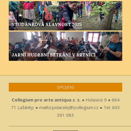
STUDÁNKOVÁ SLAVNOST 2025
JARNÍ HUDEBNÍ SETKÁNÍ V BRTNICI
SPOJENÍ
Collegium pro arte antiqua z. s.
● Holasice 9 ● 664
71 Lažánky; ● mailto:polacek(@)collegium.cz ● Tel. 603
361 083