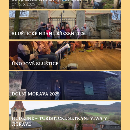
On:
5. 5. 2026
SLUŠTICKÉ HRANÍ, BŘEZEN 2026
ÚNOROVÉ SLUŠTICE
DOLNÍ MORAVA 2025
HUDEBNĚ – TURISTICKÉ SETKÁNÍ VIWA V
JÍTRAVĚ