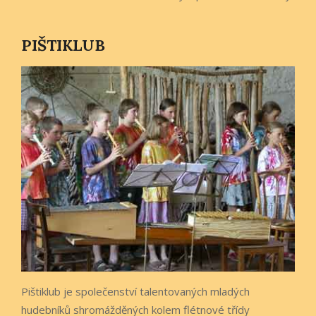
PIŠTIKLUB
Pištiklub je společenství talentovaných mladých
hudebníků shromážděných kolem flétnové třídy