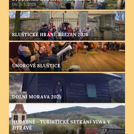
On:
5. 5. 2026
SLUŠTICKÉ HRANÍ, BŘEZEN 2026
ÚNOROVÉ SLUŠTICE
DOLNÍ MORAVA 2025
HUDEBNĚ – TURISTICKÉ SETKÁNÍ VIWA V
JÍTRAVĚ