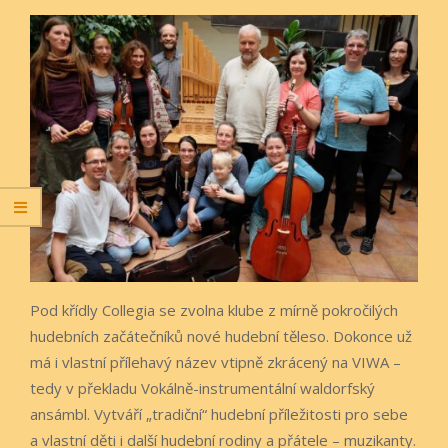
Pod křídly Collegia se zvolna klube z mírně pokročilých
hudebních začátečníků nové hudební těleso. Dokonce už
má i vlastní přílehavý název vtipně zkrácený na VIWA –
tedy v překladu Vokálně-instrumentální waldorfský
ansámbl. Vytváří „tradiční“ hudební příležitosti pro sebe
a vlastní děti i další hudební rodiny a přátele – muzikanty.