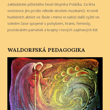
zakladatele pištického hnutí Mojmíra Poláčka. Za léta
existence jím prošlo několik desítek muzikantů. Kromě
hudebních aktivit ve škole i mimo ni nabízí další vyžití ve
volném čase spojené s pohybem, hrami, řemesly,
poznáváním památek a krajiny i nových zajímavých lidí.
WALDORFSKÁ PEDAGOGIKA