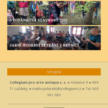
STUDÁNKOVÁ SLAVNOST 2025
JARNÍ HUDEBNÍ SETKÁNÍ V BRTNICI
SPOJENÍ
Collegium pro arte antiqua z. s.
● Holasice 9 ● 664
71 Lažánky; ● mailto:polacek(@)collegium.cz ● Tel. 603
361 083