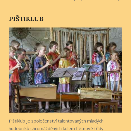
PIŠTIKLUB
Pištiklub je společenství talentovaných mladých
hudebníků shromážděných kolem flétnové třídy