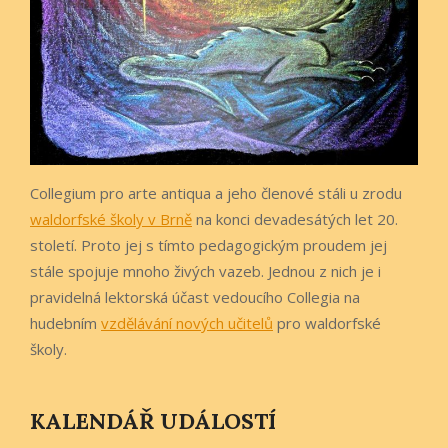
Collegium pro arte antiqua a jeho členové stáli u zrodu
waldorfské školy v Brně
na konci devadesátých let 20.
století. Proto jej s tímto pedagogickým proudem jej
stále spojuje mnoho živých vazeb. Jednou z nich je i
pravidelná lektorská účast vedoucího Collegia na
hudebním
vzdělávání nových učitelů
pro waldorfské
školy.
KALENDÁŘ UDÁLOSTÍ