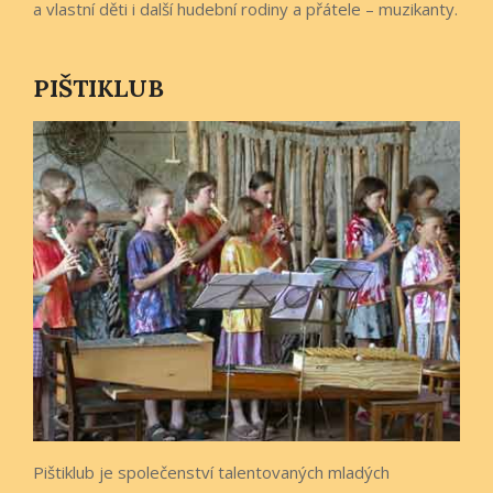
a vlastní děti i další hudební rodiny a přátele – muzikanty.
PIŠTIKLUB
Pištiklub je společenství talentovaných mladých