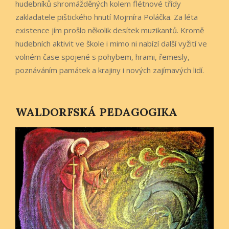
hudebníků shromážděných kolem flétnové třídy
zakladatele pištického hnutí Mojmíra Poláčka. Za léta
existence jím prošlo několik desítek muzikantů. Kromě
hudebních aktivit ve škole i mimo ni nabízí další vyžití ve
volném čase spojené s pohybem, hrami, řemesly,
poznáváním památek a krajiny i nových zajímavých lidí.
WALDORFSKÁ PEDAGOGIKA