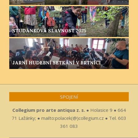
STUDÁNKOVÁ SLAVNOST 2025
JARNÍ HUDEBNÍ SETKÁNÍ V BRTNICI
SPOJENÍ
Collegium pro arte antiqua z. s.
● Holasice 9 ● 664
71 Lažánky; ● mailto:polacek(@)collegium.cz ● Tel. 603
361 083