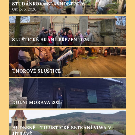
STUDÁNKOVÁ SLAVNOST 2026
On:
5. 5. 2026
SLUŠTICKÉ HRANÍ, BŘEZEN 2026
ÚNOROVÉ SLUŠTICE
DOLNÍ MORAVA 2025
HUDEBNĚ – TURISTICKÉ SETKÁNÍ VIWA V
JÍTRAVĚ