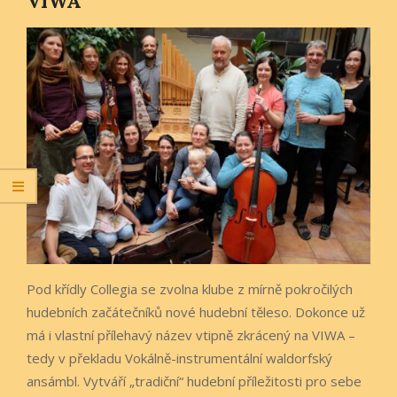
VIWA
Pod křídly Collegia se zvolna klube z mírně pokročilých
hudebních začátečníků nové hudební těleso. Dokonce už
má i vlastní přílehavý název vtipně zkrácený na VIWA –
tedy v překladu Vokálně-instrumentální waldorfský
ansámbl. Vytváří „tradiční“ hudební příležitosti pro sebe