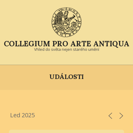
Skip
to
content
COLLEGIUM PRO ARTE ANTIQUA
Vhled do světa nejen starého umění
Primary
Navigation
UDÁLOSTI
Menu