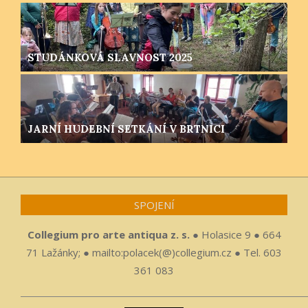
STUDÁNKOVÁ SLAVNOST 2025
JARNÍ HUDEBNÍ SETKÁNÍ V BRTNICI
SPOJENÍ
Collegium pro arte antiqua z. s.
● Holasice 9 ● 664
71 Lažánky; ● mailto:polacek(@)collegium.cz ● Tel. 603
361 083