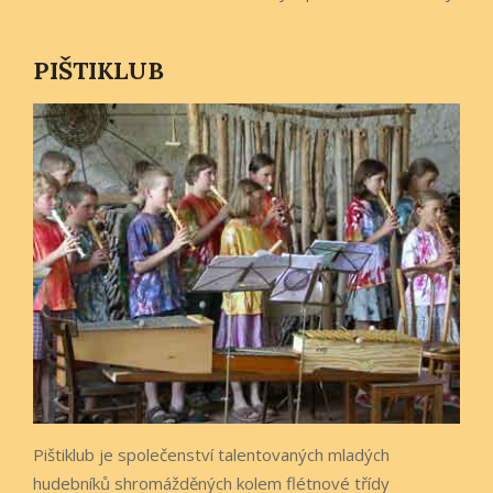
PIŠTIKLUB
Pištiklub je společenství talentovaných mladých
hudebníků shromážděných kolem flétnové třídy