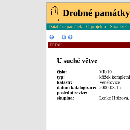
Drobné památky
Databáze památek
O projektu
Stránky Co
DETAIL
U suché větve
číslo:
VR/10
typ:
křížek kompletní
katastr:
Venéřovice
datum katalogizace:
2000-08-15
poslední revize:
skupina:
Lenke Hrůzová,