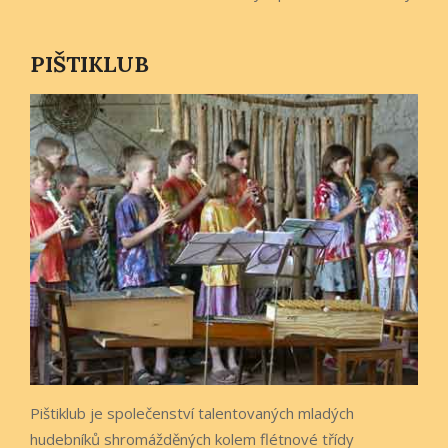
PIŠTIKLUB
Pištiklub je společenství talentovaných mladých
hudebníků shromážděných kolem flétnové třídy