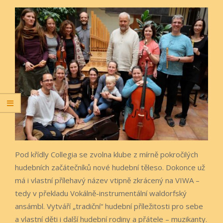
Pod křídly Collegia se zvolna klube z mírně pokročilých
hudebních začátečníků nové hudební těleso. Dokonce už
má i vlastní přílehavý název vtipně zkrácený na VIWA –
tedy v překladu Vokálně-instrumentální waldorfský
ansámbl. Vytváří „tradiční“ hudební příležitosti pro sebe
a vlastní děti i další hudební rodiny a přátele – muzikanty.