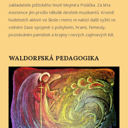
zakladatele pištického hnutí Mojmíra Poláčka. Za léta
existence jím prošlo několik desítek muzikantů. Kromě
hudebních aktivit ve škole i mimo ni nabízí další vyžití ve
volném čase spojené s pohybem, hrami, řemesly,
poznáváním památek a krajiny i nových zajímavých lidí.
WALDORFSKÁ PEDAGOGIKA