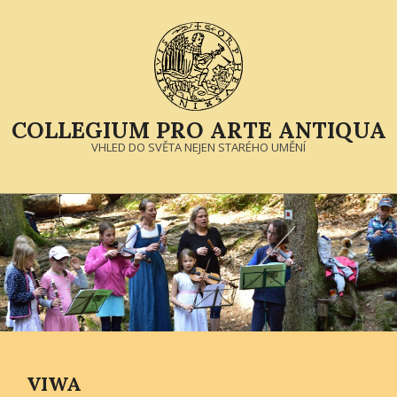
Skip
to
content
COLLEGIUM PRO ARTE ANTIQUA
VHLED DO SVĚTA NEJEN STARÉHO UMĚNÍ
Primary
Navigation
Menu
VIWA