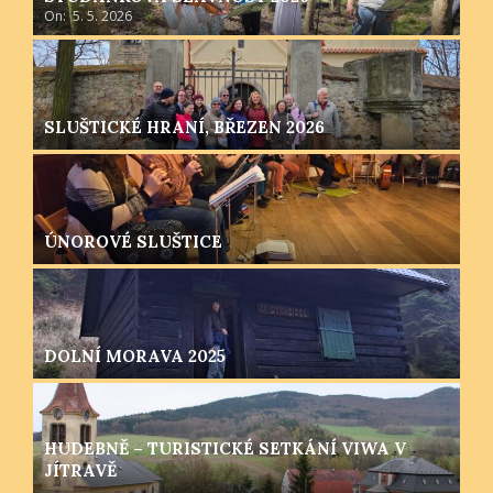
On:
5. 5. 2026
SLUŠTICKÉ HRANÍ, BŘEZEN 2026
ÚNOROVÉ SLUŠTICE
DOLNÍ MORAVA 2025
HUDEBNĚ – TURISTICKÉ SETKÁNÍ VIWA V
JÍTRAVĚ