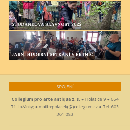
STUDÁNKOVÁ SLAVNOST 2025
JARNÍ HUDEBNÍ SETKÁNÍ V BRTNICI
SPOJENÍ
Collegium pro arte antiqua z. s.
● Holasice 9 ● 664
71 Lažánky; ● mailto:polacek(@)collegium.cz ● Tel. 603
361 083