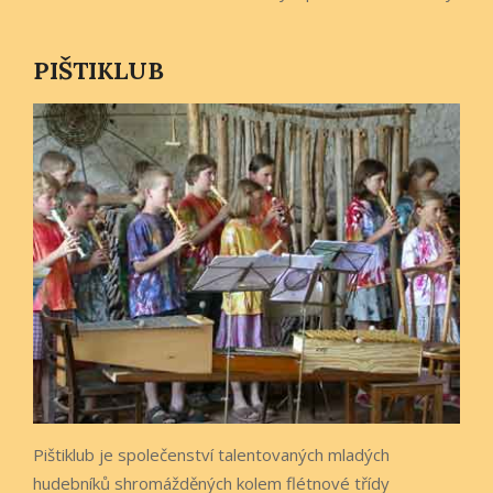
PIŠTIKLUB
Pištiklub je společenství talentovaných mladých
hudebníků shromážděných kolem flétnové třídy