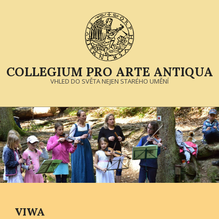
Skip
to
content
COLLEGIUM PRO ARTE ANTIQUA
VHLED DO SVĚTA NEJEN STARÉHO UMĚNÍ
Primary
Navigation
Menu
VIWA