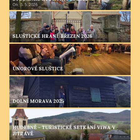
On:
5. 5. 2026
SLUŠTICKÉ HRANÍ, BŘEZEN 2026
ÚNOROVÉ SLUŠTICE
DOLNÍ MORAVA 2025
HUDEBNĚ – TURISTICKÉ SETKÁNÍ VIWA V
JÍTRAVĚ