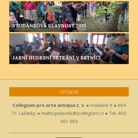
STUDÁNKOVÁ SLAVNOST 2025
JARNÍ HUDEBNÍ SETKÁNÍ V BRTNICI
SPOJENÍ
Collegium pro arte antiqua z. s.
● Holasice 9 ● 664
71 Lažánky; ● mailto:polacek(@)collegium.cz ● Tel. 603
361 083