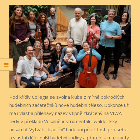
Pod křídly Collegia se zvolna klube z mírně pokročilých
hudebních začátečníků nové hudební těleso. Dokonce už
má i vlastní přílehavý název vtipně zkrácený na VIWA –
tedy v překladu Vokálně-instrumentální waldorfský
ansámbl. Vytváří „tradiční“ hudební příležitosti pro sebe
a vlastní děti i další hudební rodiny a přátele – muzikanty.