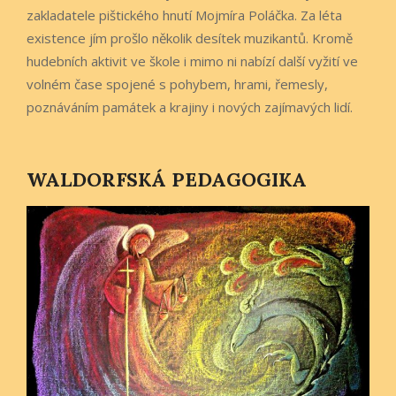
zakladatele pištického hnutí Mojmíra Poláčka. Za léta
existence jím prošlo několik desítek muzikantů. Kromě
hudebních aktivit ve škole i mimo ni nabízí další vyžití ve
volném čase spojené s pohybem, hrami, řemesly,
poznáváním památek a krajiny i nových zajímavých lidí.
WALDORFSKÁ PEDAGOGIKA